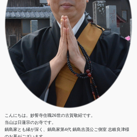
こんにちは。妙誓寺住職26世の古賀敬紹です。
当山は日蓮宗のお寺です。
鍋島家とも縁が深く、鍋島家第4代 鍋島吉茂公ご側室 志岐良津様
のお墓がございます。