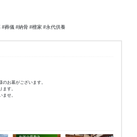
 #葬儀 #納骨 #檀家 #永代供養
様のお墓がございます。
ります。
いませ。