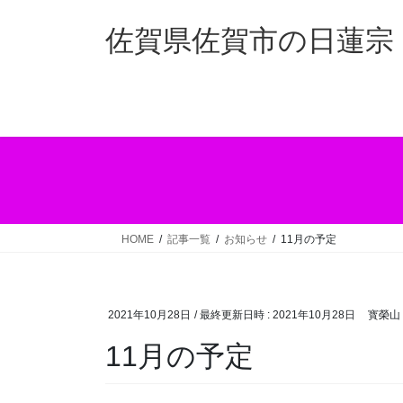
コ
ナ
ン
ビ
佐賀県佐賀市の日蓮宗 
テ
ゲ
ン
ー
ツ
シ
へ
ョ
ス
ン
キ
に
ッ
移
プ
動
HOME
記事一覧
お知らせ
11月の予定
2021年10月28日
/ 最終更新日時 :
2021年10月28日
寳榮山
11月の予定