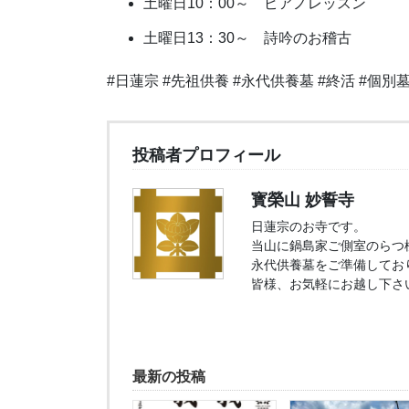
土曜日10：00～ ピアノレッスン
土曜日13：30～ 詩吟のお稽古
#日蓮宗 #先祖供養 #永代供養墓 #終活 #個別墓
投稿者プロフィール
寳榮山 妙誓寺
日蓮宗のお寺です。
当山に鍋島家ご側室のらつ
永代供養墓をご準備してお
皆様、お気軽にお越し下さ
最新の投稿