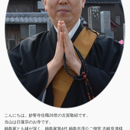
こんにちは。妙誓寺住職26世の古賀敬紹です。
当山は日蓮宗のお寺です。
鍋島家とも縁が深く、鍋島家第4代 鍋島吉茂公ご側室 志岐良津様