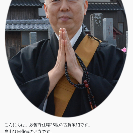
こんにちは。妙誓寺住職26世の古賀敬紹です。
当山は日蓮宗のお寺です。