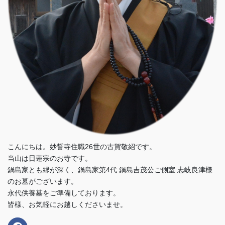
こんにちは。妙誓寺住職26世の古賀敬紹です。
当山は日蓮宗のお寺です。
鍋島家とも縁が深く、鍋島家第4代 鍋島吉茂公ご側室 志岐良津様
のお墓がございます。
永代供養墓をご準備しております。
皆様、お気軽にお越しくださいませ。