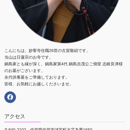
こんにちは。妙誓寺住職26世の古賀敬紹です。
当山は日蓮宗のお寺です。
鍋島家とも縁が深く、鍋島家第4代 鍋島吉茂公ご側室 志岐良津様
のお墓がございます。
永代供養墓をご準備しております。
皆様、お気軽にお越しくださいませ。
アクセス
〒840-2102 佐賀県佐賀市諸富町大字為重1650