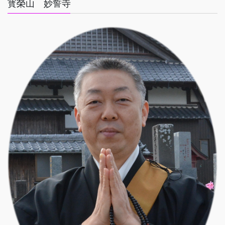
寳榮山 妙誓寺