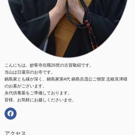
こんにちは。妙誓寺住職26世の古賀敬紹です。
当山は日蓮宗のお寺です。
鍋島家とも縁が深く、鍋島家第4代 鍋島吉茂公ご側室 志岐良津様
のお墓がございます。
永代供養墓をご準備しております。
皆様、お気軽にお越しくださいませ。
アクセス