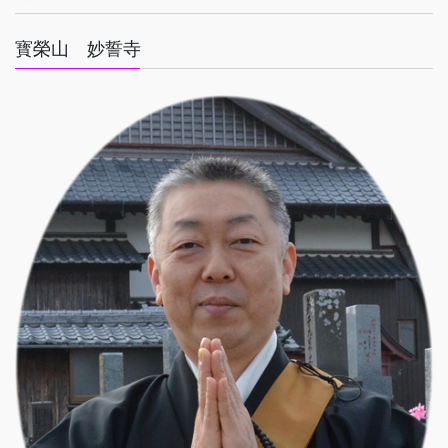
寳榮山 妙誓寺