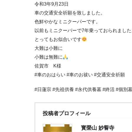
令和3年9月23日
車の交通安全祈願を致しました。
色鮮やかなミニクーパーです。
以前もミニクーパーで7年乗っておられました
とってもお似合いです
大難は小難に
小難は無難に
佐賀市 K様
#車のおはらい #車のお祓い #交通安全祈願
#日蓮宗 #先祖供養 #永代供養墓 #終活 #個別墓
投稿者プロフィール
寳榮山 妙誓寺