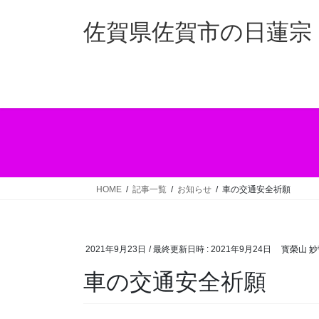
コ
ナ
ン
ビ
佐賀県佐賀市の日蓮宗 
テ
ゲ
ン
ー
ツ
シ
へ
ョ
ス
ン
キ
に
ッ
移
プ
動
HOME
記事一覧
お知らせ
車の交通安全祈願
2021年9月23日
/ 最終更新日時 :
2021年9月24日
寳榮山 
車の交通安全祈願