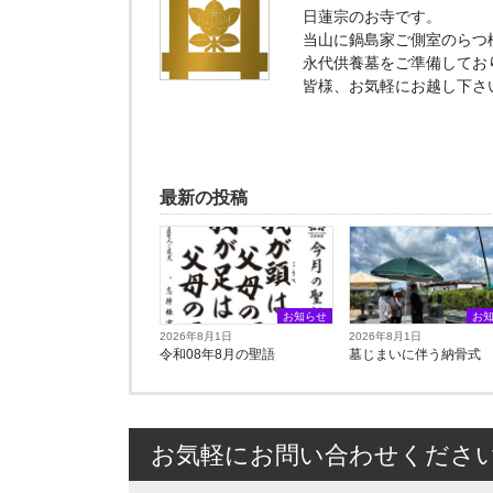
日蓮宗のお寺です。
当山に鍋島家ご側室のらつ
永代供養墓をご準備してお
皆様、お気軽にお越し下さ
最新の投稿
お知らせ
お
2026年8月1日
2026年8月1日
令和08年8月の聖語
墓じまいに伴う納骨式⁡
お気軽にお問い合わせくださ