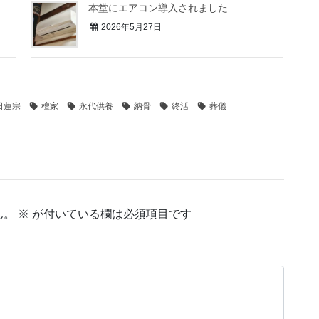
本堂にエアコン導入されました
2026年5月27日
日蓮宗
檀家
永代供養
納骨
終活
葬儀
ん。
※
が付いている欄は必須項目です