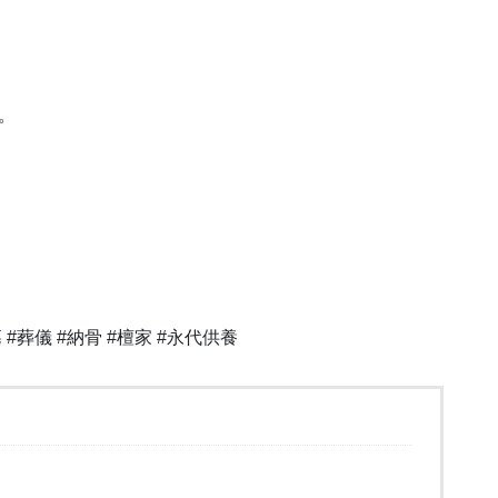
。
 #葬儀 #納骨 #檀家 #永代供養