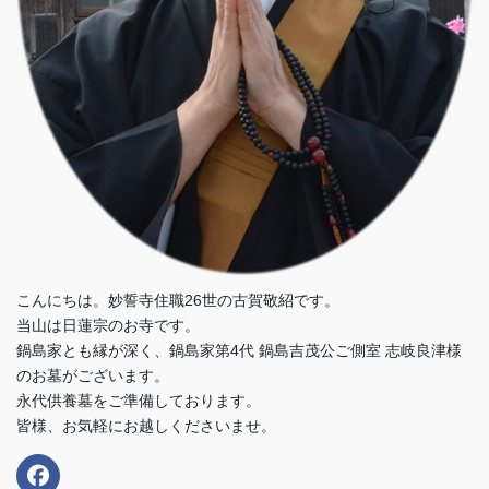
こんにちは。妙誓寺住職26世の古賀敬紹です。
当山は日蓮宗のお寺です。
鍋島家とも縁が深く、鍋島家第4代 鍋島吉茂公ご側室 志岐良津様
のお墓がございます。
永代供養墓をご準備しております。
皆様、お気軽にお越しくださいませ。