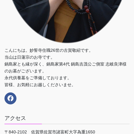
こんにちは。妙誓寺住職26世の古賀敬紹です。
当山は日蓮宗のお寺です。
鍋島家とも縁が深く、鍋島家第4代 鍋島吉茂公ご側室 志岐良津様
のお墓がございます。
永代供養墓をご準備しております。
皆様、お気軽にお越しくださいませ。
アクセス
〒840-2102 佐賀県佐賀市諸富町大字為重1650