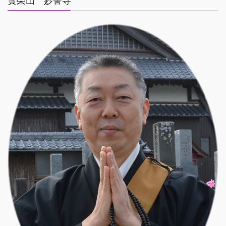
寳榮山 妙誓寺