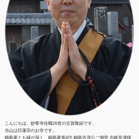
こんにちは。妙誓寺住職26世の古賀敬紹です。
当山は日蓮宗のお寺です。
鍋島家とも縁が深く、鍋島家第4代 鍋島吉茂公ご側室 志岐良津様