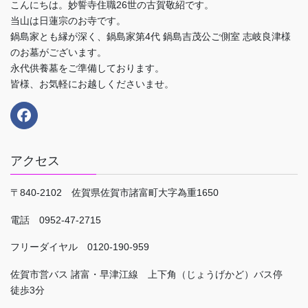
こんにちは。妙誓寺住職26世の古賀敬紹です。
当山は日蓮宗のお寺です。
鍋島家とも縁が深く、鍋島家第4代 鍋島吉茂公ご側室 志岐良津様
のお墓がございます。
永代供養墓をご準備しております。
皆様、お気軽にお越しくださいませ。
アクセス
〒840-2102 佐賀県佐賀市諸富町大字為重1650
電話 0952-47-2715
フリーダイヤル 0120-190-959
佐賀市営バス 諸富・早津江線 上下角（じょうげかど）バス停
徒歩3分