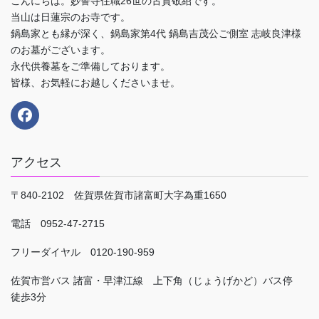
こんにちは。妙誓寺住職26世の古賀敬紹です。
当山は日蓮宗のお寺です。
鍋島家とも縁が深く、鍋島家第4代 鍋島吉茂公ご側室 志岐良津様
のお墓がございます。
永代供養墓をご準備しております。
皆様、お気軽にお越しくださいませ。
アクセス
〒840-2102 佐賀県佐賀市諸富町大字為重1650
電話 0952-47-2715
フリーダイヤル 0120-190-959
佐賀市営バス 諸富・早津江線 上下角（じょうげかど）バス停
徒歩3分