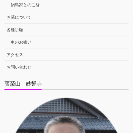
鍋島家とのご縁
お墓について
各種祈願
車のお祓い
アクセス
お問い合わせ
寳榮山 妙誓寺