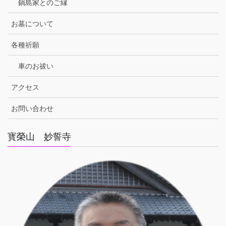
鍋島家とのご縁
お墓について
各種祈願
車のお祓い
アクセス
お問い合わせ
寳榮山 妙誓寺