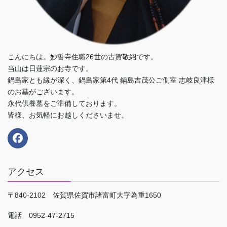
こんにちは。妙誓寺住職26世の古賀敬紹です。
当山は日蓮宗のお寺です。
鍋島家とも縁が深く、鍋島家第4代 鍋島吉茂公ご側室 志岐良津様
のお墓がございます。
永代供養墓をご準備しております。
皆様、お気軽にお越しくださいませ。
アクセス
〒840-2102 佐賀県佐賀市諸富町大字為重1650
電話 0952-47-2715