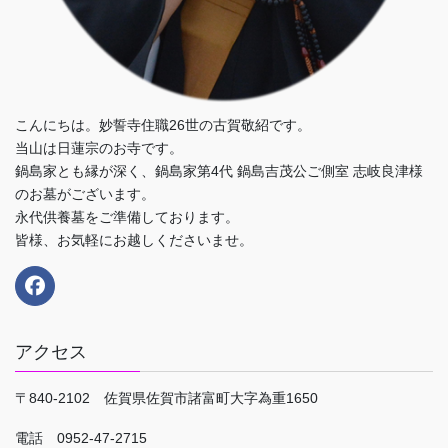
こんにちは。妙誓寺住職26世の古賀敬紹です。
当山は日蓮宗のお寺です。
鍋島家とも縁が深く、鍋島家第4代 鍋島吉茂公ご側室 志岐良津様
のお墓がございます。
永代供養墓をご準備しております。
皆様、お気軽にお越しくださいませ。
アクセス
〒840-2102 佐賀県佐賀市諸富町大字為重1650
電話 0952-47-2715