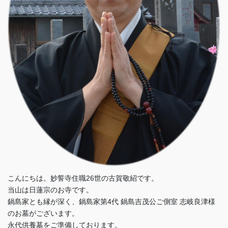
こんにちは。妙誓寺住職26世の古賀敬紹です。
当山は日蓮宗のお寺です。
鍋島家とも縁が深く、鍋島家第4代 鍋島吉茂公ご側室 志岐良津様
のお墓がございます。
永代供養墓をご準備しております。