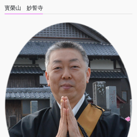
寳榮山 妙誓寺