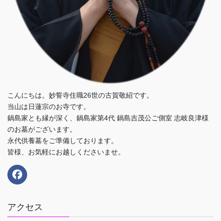
こんにちは。妙誓寺住職26世の古賀敬紹です。
当山は日蓮宗のお寺です。
鍋島家とも縁が深く、鍋島家第4代 鍋島吉茂公ご側室 志岐良津様
のお墓がございます。
永代供養墓をご準備しております。
皆様、お気軽にお越しくださいませ。
アクセス