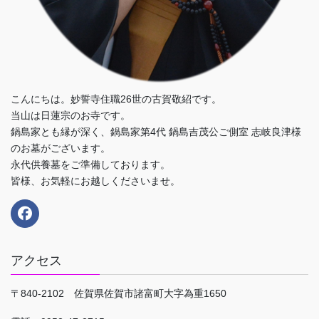
こんにちは。妙誓寺住職26世の古賀敬紹です。
当山は日蓮宗のお寺です。
鍋島家とも縁が深く、鍋島家第4代 鍋島吉茂公ご側室 志岐良津様
のお墓がございます。
永代供養墓をご準備しております。
皆様、お気軽にお越しくださいませ。
アクセス
〒840-2102 佐賀県佐賀市諸富町大字為重1650