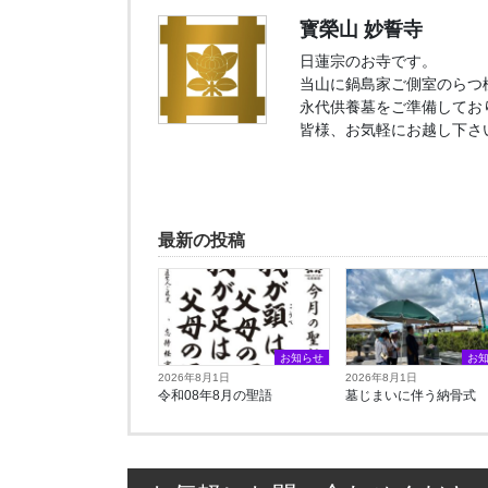
寳榮山 妙誓寺
日蓮宗のお寺です。
当山に鍋島家ご側室のらつ
永代供養墓をご準備してお
皆様、お気軽にお越し下さ
最新の投稿
お知らせ
お
2026年8月1日
2026年8月1日
令和08年8月の聖語
墓じまいに伴う納骨式⁡