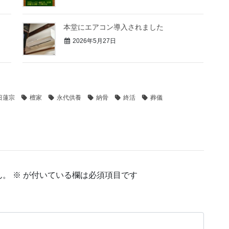
本堂にエアコン導入されました
2026年5月27日
日蓮宗
檀家
永代供養
納骨
終活
葬儀
ん。
※
が付いている欄は必須項目です