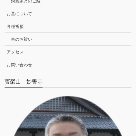
鍋島家とのご縁
お墓について
各種祈願
車のお祓い
アクセス
お問い合わせ
寳榮山 妙誓寺