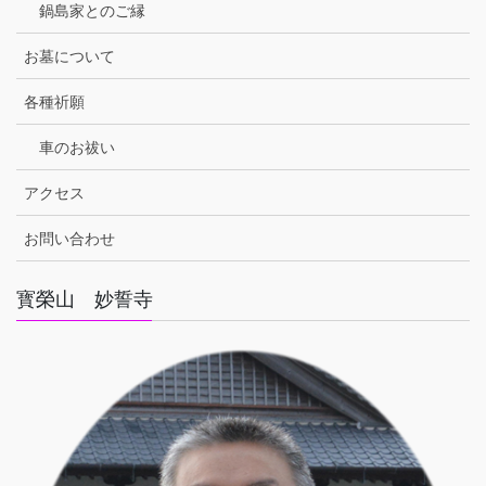
鍋島家とのご縁
お墓について
各種祈願
車のお祓い
アクセス
お問い合わせ
寳榮山 妙誓寺