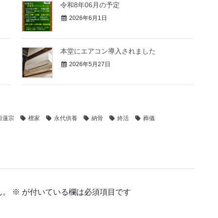
令和8年06月の予定
2026年6月1日
本堂にエアコン導入されました
2026年5月27日
日蓮宗
檀家
永代供養
納骨
終活
葬儀
ん。
※
が付いている欄は必須項目です