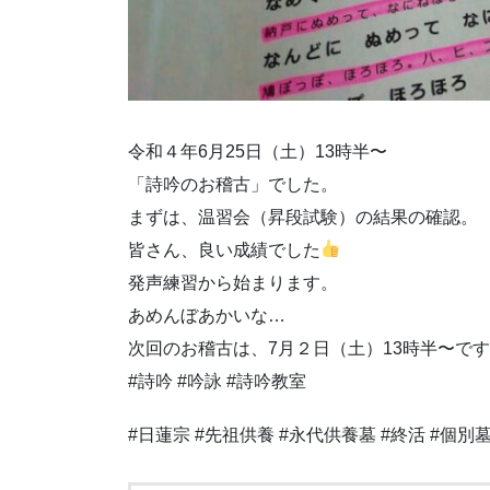
令和４年6月25日（土）13時半〜
「詩吟のお稽古」でした。
まずは、温習会（昇段試験）の結果の確認。
皆さん、良い成績でした
発声練習から始まります。
あめんぼあかいな…
次回のお稽古は、7月２日（土）13時半〜で
#詩吟 #吟詠 #詩吟教室
#日蓮宗 #先祖供養 #永代供養墓 #終活 #個別墓