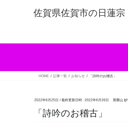
コ
ナ
ン
ビ
佐賀県佐賀市の日蓮宗 
テ
ゲ
ン
ー
ツ
シ
へ
ョ
ス
ン
キ
に
ッ
移
プ
動
HOME
記事一覧
お知らせ
「詩吟のお稽古」
2022年6月25日
/ 最終更新日時 :
2022年6月26日
寳榮山 
「詩吟のお稽古」