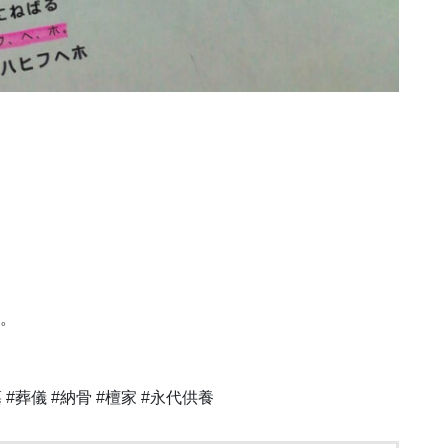
す。
 #葬儀 #納骨 #檀家 #永代供養