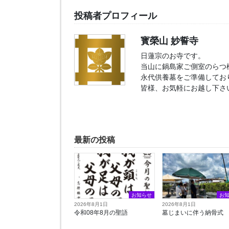
投稿者プロフィール
寳榮山 妙誓寺
日蓮宗のお寺です。
当山に鍋島家ご側室のらつ
永代供養墓をご準備してお
皆様、お気軽にお越し下さ
最新の投稿
お知らせ
お
2026年8月1日
2026年8月1日
令和08年8月の聖語
墓じまいに伴う納骨式⁡