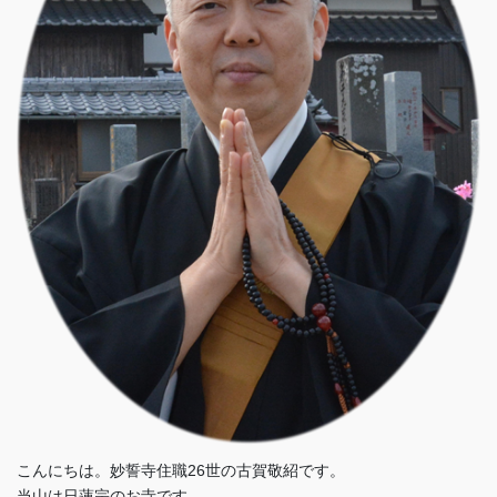
こんにちは。妙誓寺住職26世の古賀敬紹です。
当山は日蓮宗のお寺です。