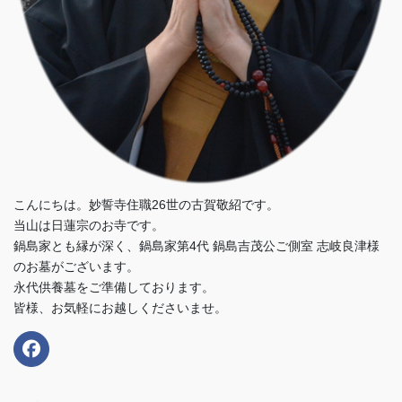
こんにちは。妙誓寺住職26世の古賀敬紹です。
当山は日蓮宗のお寺です。
鍋島家とも縁が深く、鍋島家第4代 鍋島吉茂公ご側室 志岐良津様
のお墓がございます。
永代供養墓をご準備しております。
皆様、お気軽にお越しくださいませ。