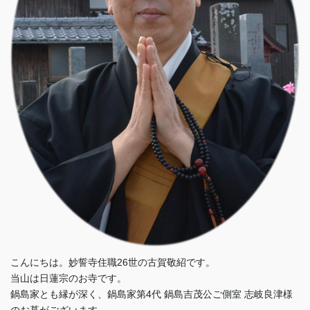
こんにちは。妙誓寺住職26世の古賀敬紹です。
当山は日蓮宗のお寺です。
鍋島家とも縁が深く、鍋島家第4代 鍋島吉茂公ご側室 志岐良津様